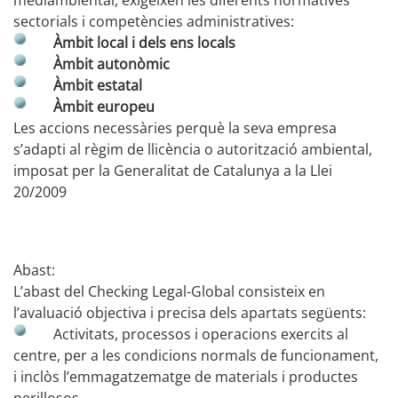
mediambiental, exigeixen les diferents normatives
sectorials i competències administratives:
Àmbit local i dels ens locals
Àmbit autonòmic
Àmbit estatal
Àmbit europeu
Les accions necessàries perquè la seva empresa
s’adapti al règim de llicència o autorització ambiental,
imposat per la Generalitat de Catalunya a la Llei
20/2009
Abast:
L’abast del Checking Legal-Global consisteix en
l’avaluació objectiva i precisa dels apartats següents:
Activitats, processos i operacions exercits al
centre, per a les condicions normals de funcionament,
i inclòs l’emmagatzematge de materials i productes