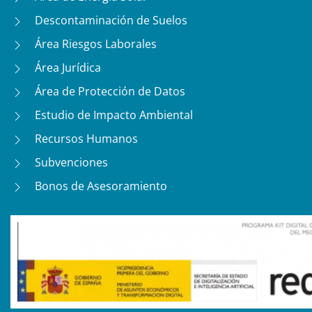
Descontaminación de Suelos
Área Riesgos Laborales
Área Jurídica
Área de Protección de Datos
Estudio de Impacto Ambiental
Recursos Humanos
Subvenciones
Bonos de Asesoramiento