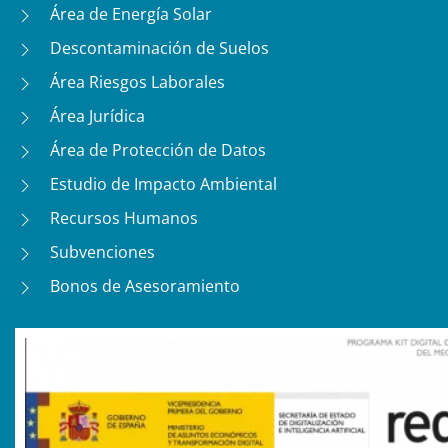
Área de Energía Solar
Descontaminación de Suelos
Área Riesgos Laborales
Área Jurídica
Área de Protección de Datos
Estudio de Impacto Ambiental
Recursos Humanos
Subvenciones
Bonos de Asesoramiento